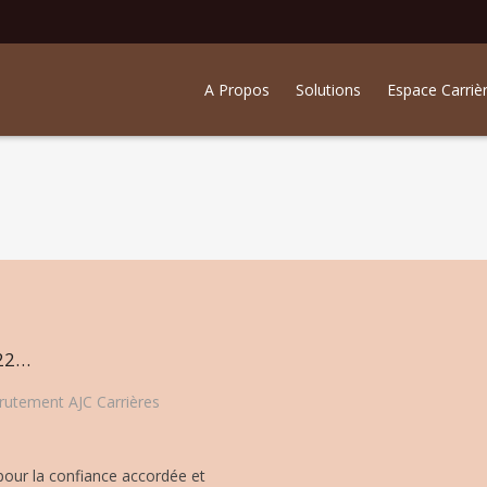
A Propos
Solutions
Espace Carriè
022…
rutement AJC Carrières
our la confiance accordée et