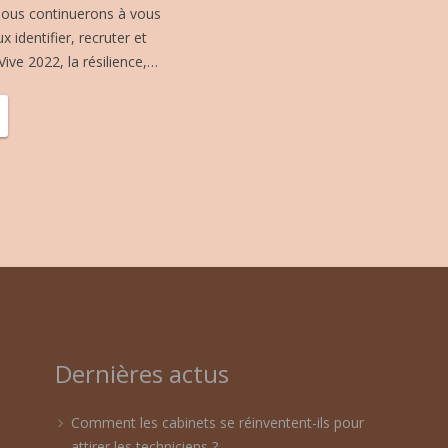
 nous continuerons à vous
identifier, recruter et
Vive 2022, la résilience,…
Dernières actus
Comment les cabinets se réinventent-ils pour
attirer les techniciens ?