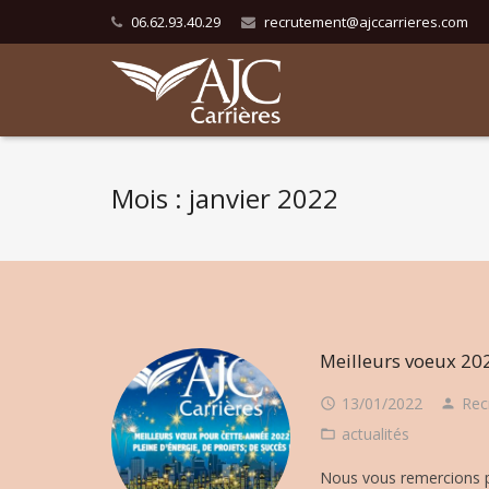
06.62.93.40.29
recrutement@ajccarrieres.com
Mois : janvier 2022
Meilleurs voeux 2
13/01/2022
Rec
actualités
Nous vous remercions p