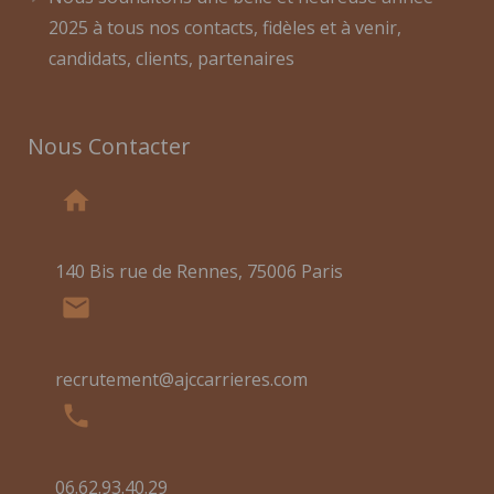
2025 à tous nos contacts, fidèles et à venir,
candidats, clients, partenaires
Nous Contacter
home
140 Bis rue de Rennes, 75006 Paris
mail
recrutement@ajccarrieres.com
phone
06.62.93.40.29